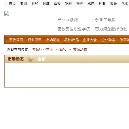
首页
要闻
财经
县域
畜牧
饲料
特养
水产
种业
果蔬
花木
产业互联网
永业生命素
畜牧兽医职业学院
雷力海藻肥绿色创
富
畜牧首页
行业资讯
市场动态
品种/产品
企业大全
企业动态
政策
您现在的位置：
农博行业首页
>
畜牧
>
市场动态
市场动态
全部