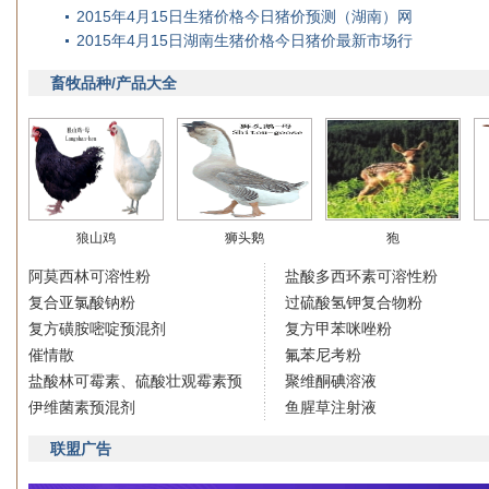
2015年4月15日生猪价格今日猪价预测（湖南）网
2015年4月15日湖南生猪价格今日猪价最新市场行
畜牧品种/产品大全
狼山鸡
狮头鹅
狍
阿莫西林可溶性粉
盐酸多西环素可溶性粉
复合亚氯酸钠粉
过硫酸氢钾复合物粉
复方磺胺嘧啶预混剂
复方甲苯咪唑粉
催情散
氟苯尼考粉
盐酸林可霉素、硫酸壮观霉素预
聚维酮碘溶液
伊维菌素预混剂
鱼腥草注射液
联盟广告