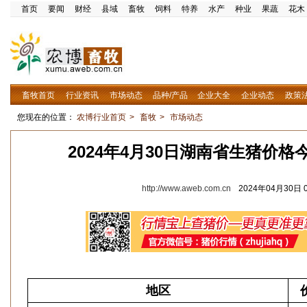
首页
要闻
财经
县域
畜牧
饲料
特养
水产
种业
果蔬
花木
畜牧首页
行业资讯
市场动态
品种/产品
企业大全
企业动态
政策
您现在的位置：
农博行业首页
>
畜牧
>
市场动态
2024年4月30日湖南省生猪价
http://www.aweb.com.cn
2024年04月30日 0
地区