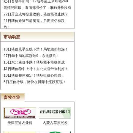
红
25日畜牧早新闻：17省每亩玉米可领240
元
二师兄吃饭、看病都涨价了，唯独身价没有
22日屠企或将提量收购，猪价能否止跌？
21日猪价难逃节前魔咒，后期或仍有跌
势！
市场动态
10日猪价几乎全线下滑！局地跌势加深！
27日华中局地猛涨破9，东北微跌！
15日东北猪价小跌！猪场能不能挺价成
功？
11日猪价稳中上行！东北大雪带来利好！
10日猪价整体稳定！猪场挺价心理强！
5日压价持续，猪价在博弈中涨跌互现！
畜牧企业
天津宝迪农业科
内蒙古草原兴发