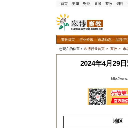
首页
要闻
财经
县域
畜牧
饲料
畜牧首页
行业资讯
市场动态
品种/产
您现在的位置：
农博行业首页
>
畜牧
>
市
2024年4月2
http://ww
地区