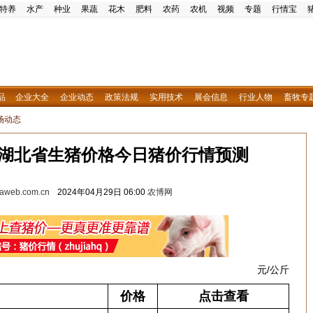
特养
水产
种业
果蔬
花木
肥料
农药
农机
视频
专题
行情宝
品
企业大全
企业动态
政策法规
实用技术
展会信息
行业人物
畜牧专
场动态
9日湖北省生猪价格今日猪价行情预测
w.aweb.com.cn
2024年04月29日 06:00
农博网
元/公斤
价格
点击查看