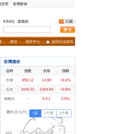
猪交所
农博新知
8月6日
星期四
题
猪价
报价中心
返回行业首页
农博猪价
品种
指数
价格
涨幅
生猪
859.12
14.88
+0.0%
玉米
1046.22
2324.94
+0.0%
猪粮比
--
6.4:1
0.0%