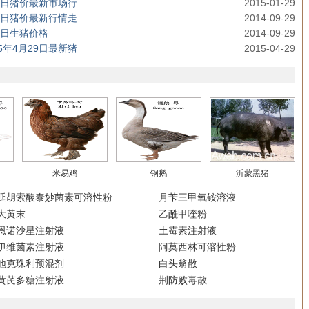
格今日猪价最新市场行
2015-01-29
格今日猪价最新行情走
2014-09-29
今日生猪价格
2014-09-29
5年4月29日最新猪
2015-04-29
米易鸡
钢鹅
沂蒙黑猪
延胡索酸泰妙菌素可溶性粉
月苄三甲氧铵溶液
大黄末
乙酰甲喹粉
恩诺沙星注射液
土霉素注射液
伊维菌素注射液
阿莫西林可溶性粉
地克珠利预混剂
白头翁散
黄芪多糖注射液
荆防败毒散