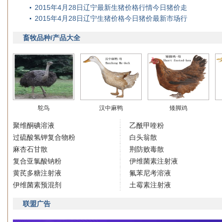
2015年4月28日辽宁最新生猪价格行情今日猪价走
2015年4月28日辽宁生猪价格今日猪价最新市场行
畜牧品种/产品大全
鸵鸟
汉中麻鸭
矮脚鸡
聚维酮碘溶液
乙酰甲喹粉
过硫酸氢钾复合物粉
白头翁散
麻杏石甘散
荆防败毒散
复合亚氯酸钠粉
伊维菌素注射液
黄芪多糖注射液
氟苯尼考溶液
伊维菌素预混剂
土霉素注射液
联盟广告