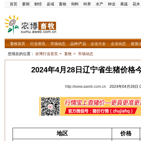
首页
要闻
财经
县域
畜牧
饲料
特养
水产
种业
果蔬
花木
畜牧首页
行业资讯
市场动态
品种/产品
企业大全
企业动态
政策
您现在的位置：
农博行业首页
>
畜牧
>
市场动态
2024年4月28日辽宁省生猪价
http://www.aweb.com.cn
2024年04月28日 0
地区
价格