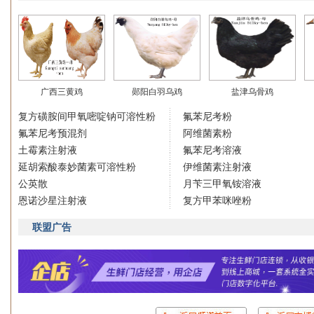
广西三黄鸡
郧阳白羽乌鸡
盐津乌骨鸡
复方磺胺间甲氧嘧啶钠可溶性粉
氟苯尼考粉
氟苯尼考预混剂
阿维菌素粉
土霉素注射液
氟苯尼考溶液
延胡索酸泰妙菌素可溶性粉
伊维菌素注射液
公英散
月苄三甲氧铵溶液
恩诺沙星注射液
复方甲苯咪唑粉
联盟广告