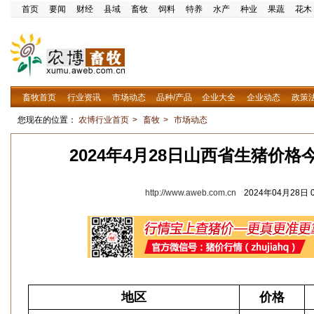
首页
要闻
财经
县域
畜牧
饲料
特养
水产
种业
果蔬
花木
畜牧首页
行业资讯
市场动态
品种/产品
企业大全
企业动态
政策
您现在的位置：
农博行业首页
>
畜牧
>
市场动态
2024年4月28日山西省生猪价
http://www.aweb.com.cn
2024年04月28日 0
地区
价格