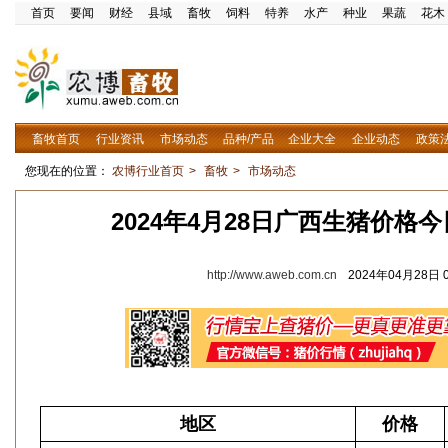
首页
要闻
财经
县域
畜牧
饲料
特养
水产
种业
果蔬
花木
畜牧首页
行业资讯
市场动态
品种/产品
企业大全
企业动态
政策
您现在的位置：
农博行业首页
>
畜牧
>
市场动态
2024年4月28日广西生猪价格
http://www.aweb.com.cn
2024年04月28日 0
地区
价格