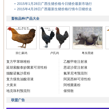
2015年1月28日广西生猪价格今日猪价最新市场行
2015年4月28日广西最新生猪价格行情今日猪价走
畜牧品种/产品大全
崇仁麻鸡
卢氏鸡
粤东黑猪
复方甲苯咪唑粉
乙酰甲喹注射液
延胡索酸泰妙菌素可溶性粉
恩诺沙星注射液
烟酸诺氟沙星粉
氟苯尼考预混剂
复方煤焦油酸溶液
阿莫西林可溶性粉
大黄末
阿维菌素粉
地克珠利预混剂
催情散
联盟广告