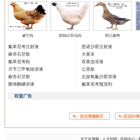
威宁鸡
郧阳白羽乌鸡
荆江麻鸭
氟苯尼考注射液
恩诺沙星注射液
麻杏石甘散
大黄末
氟苯尼考粉
双黄连溶液
月苄三甲氧铵溶液
公英散
麻杏石甘散
左旋氧氟沙星溶液
聚维酮碘溶液
氟苯尼考预混剂
联盟广告
关于农博网
-
人才招聘
-
投稿中心
-