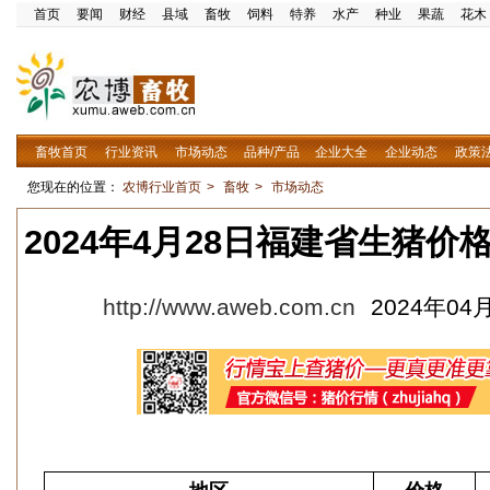
首页
要闻
财经
县域
畜牧
饲料
特养
水产
种业
果蔬
花木
畜牧首页
行业资讯
市场动态
品种/产品
企业大全
企业动态
政策
您现在的位置：
农博行业首页
>
畜牧
>
市场动态
2024年4月28日福建省生猪
http://www.aweb.com.cn
2024年04月