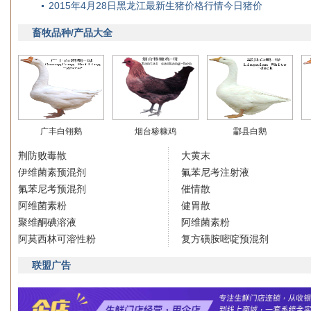
2015年4月28日黑龙江最新生猪价格行情今日猪价
畜牧品种/产品大全
广丰白翎鹅
烟台糁糠鸡
酃县白鹅
荆防败毒散
大黄末
伊维菌素预混剂
氟苯尼考注射液
氟苯尼考预混剂
催情散
阿维菌素粉
健胃散
聚维酮碘溶液
阿维菌素粉
阿莫西林可溶性粉
复方磺胺嘧啶预混剂
联盟广告