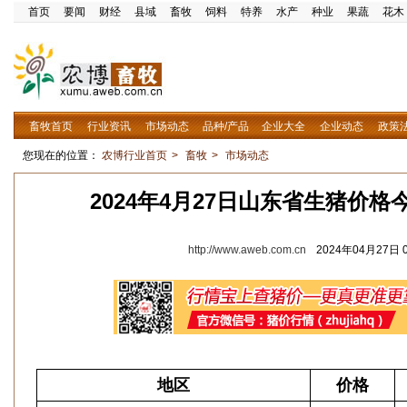
首页
要闻
财经
县域
畜牧
饲料
特养
水产
种业
果蔬
花木
畜牧首页
行业资讯
市场动态
品种/产品
企业大全
企业动态
政策
您现在的位置：
农博行业首页
>
畜牧
>
市场动态
2024年4月27日山东省生猪价
http://www.aweb.com.cn
2024年04月27日 0
地区
价格