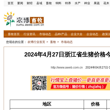
首页
要闻
财经
县域
畜牧
饲料
特养
水产
种业
果蔬
花木
畜牧首页
行业资讯
市场动态
品种/产品
企业大全
企业动态
政策
您现在的位置：
农博行业首页
>
畜牧
>
市场动态
2024年4月27日浙江省生猪价
http://www.aweb.com.cn
2024年04月27日 0
地区
价格