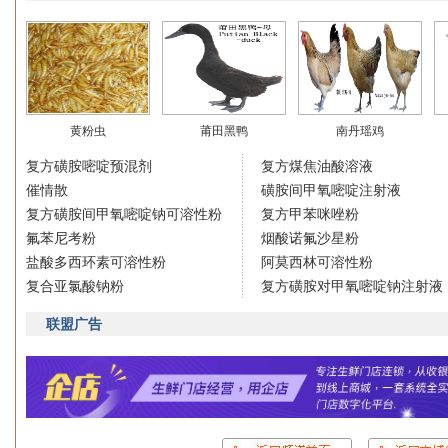
黄粉虫
莆田黑鸭
南丹瑶鸡
复方磺胺嘧啶预混剂
复方煤焦油酸溶液
催情散
磺胺间甲氧嘧啶注射液
复方磺胺间甲氧嘧啶钠可溶性粉
复方甲苯咪唑粉
氟苯尼考粉
烟酸诺氟沙星粉
盐酸多西环素可溶性粉
阿莫西林可溶性粉
复合亚氯酸钠粉
复方磺胺对甲氧嘧啶钠注射液
联盟广告