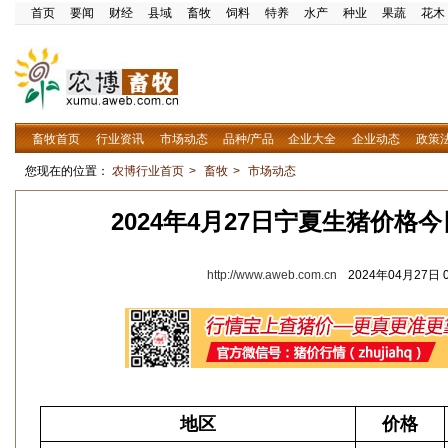
首页
要闻
财经
县域
畜牧
饲料
特养
水产
种业
果蔬
花木
畜牧首页
行业资讯
市场动态
品种/产品
企业大全
企业动态
政策
您现在的位置：
农博行业首页
>
畜牧
>
市场动态
2024年4月27日宁夏生猪价格
http://www.aweb.com.cn
2024年04月27日 0
地区
价格