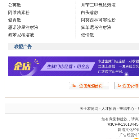
公英散
月苄三甲氧铵溶液
阿维菌素粉
白头翁散
健胃散
阿莫西林可溶性粉
恩诺沙星注射液
氟苯尼考注射液
氟苯尼考溶液
催情散
联盟广告
关于农博网
-
人才招聘
-
投稿中心
-
如有意见和建议，请惠赐
京ICP备13013445
网络文化经营许
广告经营许可