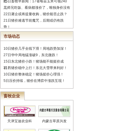
红
25日畜牧早新闻：17省每亩玉米可领240
元
二师兄吃饭、看病都涨价了，唯独身价没有
22日屠企或将提量收购，猪价能否止跌？
21日猪价难逃节前魔咒，后期或仍有跌
势！
市场动态
10日猪价几乎全线下滑！局地跌势加深！
27日华中局地猛涨破9，东北微跌！
15日东北猪价小跌！猪场能不能挺价成
功？
11日猪价稳中上行！东北大雪带来利好！
10日猪价整体稳定！猪场挺价心理强！
5日压价持续，猪价在博弈中涨跌互现！
畜牧企业
天津宝迪农业科
内蒙古草原兴发