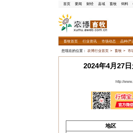
首页
要闻
财经
县域
畜牧
饲料
畜牧首页
行业资讯
市场动态
品种/产
您现在的位置：
农博行业首页
>
畜牧
>
市
2024年4月2
http://ww
地区