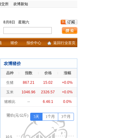
猪交所
农博新知
8月8日
星期六
题
猪价
报价中心
返回行业首页
农博猪价
品种
指数
价格
涨幅
生猪
867.21
15.02
+0.0%
玉米
1046.96
2326.57
+0.0%
猪粮比
--
6.46:1
0.0%