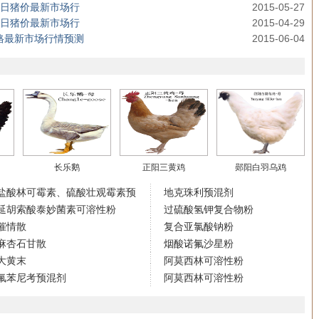
格今日猪价最新市场行
2015-05-27
格今日猪价最新市场行
2015-04-29
价格最新市场行情预测
2015-06-04
长乐鹅
正阳三黄鸡
郧阳白羽乌鸡
盐酸林可霉素、硫酸壮观霉素预
地克珠利预混剂
延胡索酸泰妙菌素可溶性粉
过硫酸氢钾复合物粉
催情散
复合亚氯酸钠粉
麻杏石甘散
烟酸诺氟沙星粉
大黄末
阿莫西林可溶性粉
氟苯尼考预混剂
阿莫西林可溶性粉