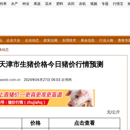
特养
水产
种业
果蔬
花木
肥料
农药
农机
视频
专题
行情宝
品
企业大全
企业动态
政策法规
实用技术
展会信息
行业人物
畜牧专
场动态
7日天津市生猪价格今日猪价行情预测
w.aweb.com.cn
2024年04月27日 06:03
农博网
元/公斤
价格
点击查看