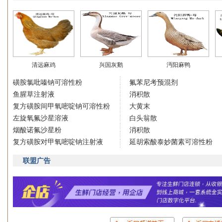
清远麻鸡
兴国灰鹅
沔阳麻鸭
磺胺氯吡嗪钠可溶性粉
氟苯尼考预混剂
鱼腥草注射液
消积散
复方磺胺间甲氧嘧啶钠可溶性粉
大黄末
左旋氧氟沙星溶液
白头翁散
烟酸诺氟沙星粉
消积散
复方磺胺对甲氧嘧啶钠注射液
延胡索酸泰妙菌素可溶性粉
联盟广告