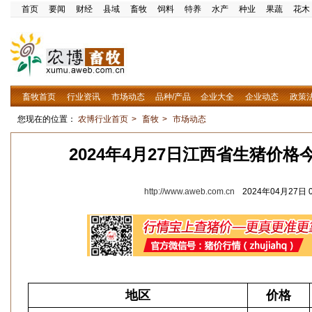
首页
要闻
财经
县域
畜牧
饲料
特养
水产
种业
果蔬
花木
畜牧首页
行业资讯
市场动态
品种/产品
企业大全
企业动态
政策
您现在的位置：
农博行业首页
>
畜牧
>
市场动态
2024年4月27日江西省生猪价
http://www.aweb.com.cn
2024年04月27日 0
地区
价格