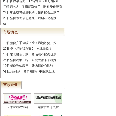
红
25日畜牧早新闻：17省每亩玉米可领240
元
二师兄吃饭、看病都涨价了，唯独身价没有
22日屠企或将提量收购，猪价能否止跌？
21日猪价难逃节前魔咒，后期或仍有跌
势！
市场动态
10日猪价几乎全线下滑！局地跌势加深！
27日华中局地猛涨破9，东北微跌！
15日东北猪价小跌！猪场能不能挺价成
功？
11日猪价稳中上行！东北大雪带来利好！
10日猪价整体稳定！猪场挺价心理强！
5日压价持续，猪价在博弈中涨跌互现！
畜牧企业
天津宝迪农业科
内蒙古草原兴发