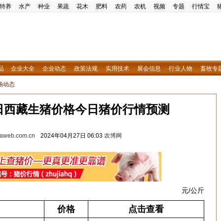
特养
水产
种业
果蔬
花木
肥料
农药
农机
视频
专题
行情宝
品
企业大全
企业动态
政策法规
实用技术
展会信息
行业人物
畜牧专
场动态
27日西藏生猪价格今日猪价行情预测
w.aweb.com.cn
2024年04月27日 06:03
农博网
元/公斤
价格
点击查看