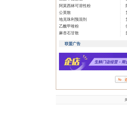
阿莫西林可溶性粉
公英散
地克珠利预混剂
乙酰甲喹粉
麻杏石甘散
联盟广告