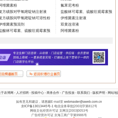
阿维菌素粉
氟苯尼考粉
复方磺胺对甲氧嘧啶钠注射液
盐酸林可霉素、硫酸壮观霉素预
复方磺胺间甲氧嘧啶钠可溶性粉
伊维菌素注射液
伊维菌素预混剂
双黄连溶液
盐酸林可霉素、硫酸壮观霉素预
阿维菌素粉
关于农博网
-
人才招聘
-
投稿中心
-
商务合作
-
广告投放
-
联系我们
-
版权声明
-
网站地
如有意见和建议，请惠赐E-mail至
webmaster@aweb.com.cn
京ICP备13013445号-1
电信业务审批[2003]字第812号
网络文化经营许可证 文网文[2003]0053号
广告经营许可证 京海工商广字第9986号