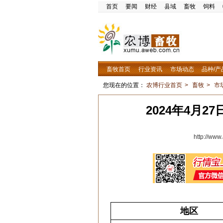
首页
要闻
财经
县域
畜牧
饲料
畜牧首页
行业资讯
市场动态
品种/产
您现在的位置：
农博行业首页
>
畜牧
>
市
2024年4月
http://ww
地区