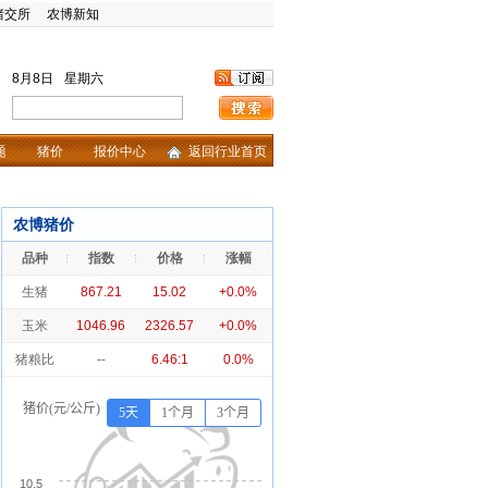
猪交所
农博新知
8月8日
星期六
题
猪价
报价中心
返回行业首页
农博猪价
品种
指数
价格
涨幅
生猪
867.21
15.02
+0.0%
玉米
1046.96
2326.57
+0.0%
猪粮比
--
6.46:1
0.0%