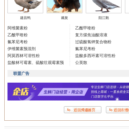
建昌鸭
藏獒
阳江鹅
阿维菌素粉
乙酰甲喹粉
乙酰甲喹粉
复方煤焦油酸溶液
氟苯尼考粉
过硫酸氢钾复合物粉
伊维菌素预混剂
氟苯尼考粉
阿莫西林可溶性粉
盐酸多西环素可溶性粉
盐酸林可霉素、硫酸壮观霉素预
公英散
联盟广告