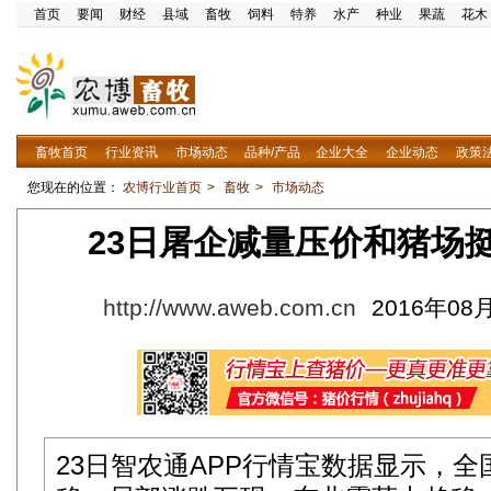
首页
要闻
财经
县域
畜牧
饲料
特养
水产
种业
果蔬
花木
畜牧首页
行业资讯
市场动态
品种/产品
企业大全
企业动态
政策
您现在的位置：
农博行业首页
>
畜牧
>
市场动态
23日屠企减量压价和猪场
http://www.aweb.com.cn
2016年08月
23日智农通APP行情宝数据显示，