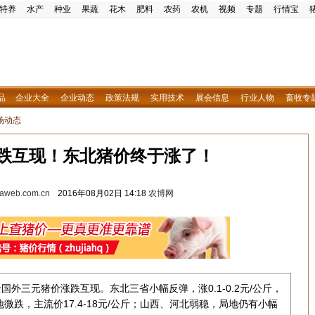
特养
水产
种业
果蔬
花木
肥料
农药
农机
视频
专题
行情宝
品
企业大全
企业动态
政策法规
实用技术
展会信息
行业人物
畜牧专
场动态
涨跌互现！东北猪价终于涨了！
w.aweb.com.cn
2016年08月02日 14:18
农博网
国外三元猪价涨跌互现。东北三省小幅反弹，涨0.1-0.2元/公斤，
局地微跌，主流价17.4-18元/公斤；山西、河北弱稳，局地仍有小幅