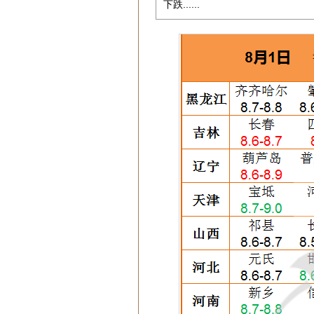
下跌......