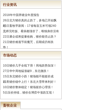
行业资讯
2018年中国养猪业年度报告
26日北方猪价真的止跌了，多地已开始飘
红
25日畜牧早新闻：17省每亩玉米可领240
元
二师兄吃饭、看病都涨价了，唯独身价没有
22日屠企或将提量收购，猪价能否止跌？
21日猪价难逃节前魔咒，后期或仍有跌
势！
市场动态
10日猪价几乎全线下滑！局地跌势加深！
27日华中局地猛涨破9，东北微跌！
15日东北猪价小跌！猪场能不能挺价成
功？
11日猪价稳中上行！东北大雪带来利好！
10日猪价整体稳定！猪场挺价心理强！
5日压价持续，猪价在博弈中涨跌互现！
畜牧企业