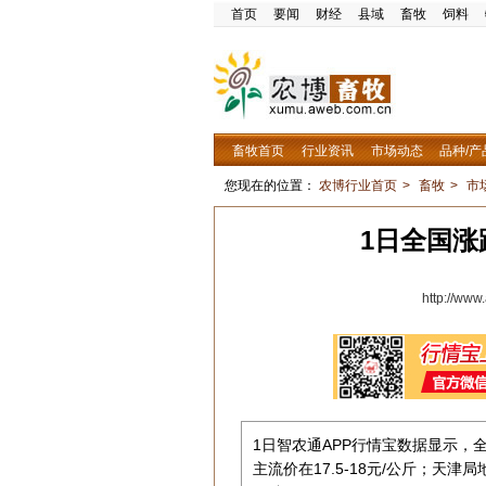
首页
要闻
财经
县域
畜牧
饲料
畜牧首页
行业资讯
市场动态
品种/产
您现在的位置：
农博行业首页
>
畜牧
>
市
1日全国
http://ww
1日智农通APP行情宝数据显示，全
主流价在17.5-18元/公斤；天津