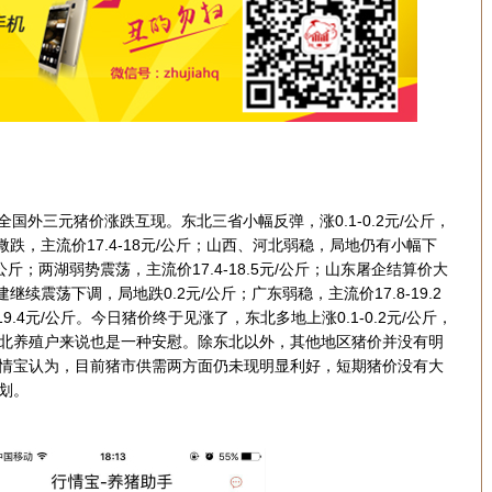
国外三元猪价涨跌互现。东北三省小幅反弹，涨0.1-0.2元/公斤，
地微跌，主流价17.4-18元/公斤；山西、河北弱稳，局地仍有小幅下
元/公斤；两湖弱势震荡，主流价17.4-18.5元/公斤；山东屠企结算价大
建继续震荡下调，局地跌0.2元/公斤；广东弱稳，主流价17.8-19.2
9.4元/公斤。今日猪价终于见涨了，东北多地上涨0.1-0.2元/公斤，
北养殖户来说也是一种安慰。除东北以外，其他地区猪价并没有明
情宝认为，目前猪市供需两方面仍未现明显利好，短期猪价没有大
划。