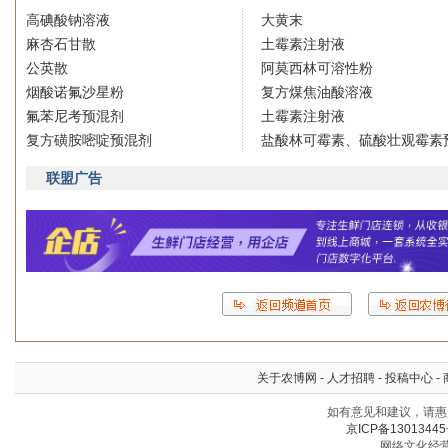
高碘酸钠溶液
大黄末
麻杏石甘散
土霉素注射液
公英散
阿莫西林可溶性粉
烟酸诺氟沙星粉
复方煤焦油酸溶液
氟苯尼考预混剂
土霉素注射液
复方磺胺嘧啶预混剂
盐酸林可霉素、硫酸壮观霉素
联盟广告
关于农博网
-
人才招聘
-
投稿中心
-
如有意见和建议，请惠赐
京ICP备13013445
网络文化经营许