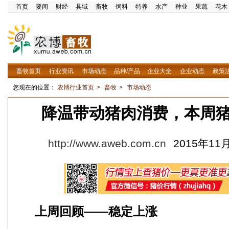
首页
要闻
财经
县域
畜牧
饲料
特养
水产
种业
果蔬
花木
畜牧首页
行业资讯
市场动态
品种/产品
企业大全
企业动态
政策
您现在的位置：
农博行业首页
>
畜牧
>
市场动态
降温带动猪肉消费，本周
http://www.aweb.com.cn
2015年11月
上周回顾——稳定上涨