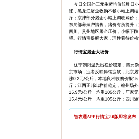
今日全国外三元生猪均价较昨日小
涨，黑龙江屠企收购不畅小幅上调结算价
斤；京津部分屠企小幅上调收购价；河北
东局部养殖户惜售，猪价有所提升；
四川、贵州地区屠企压价，小幅下跌
望。行情宝提醒大家，理性看待价格
行情宝屠企大场价
辽宁朝阳温氏出栏价稳定，四元杂报15
京市场，业者反映鲜销疲软，北京屠
涨0.2元/公斤，本地良种收购价报15.8
斤；江西正邦出栏价稳定，赣州场外三元
15.9元/公斤，均重105公斤，厂
15.4元/公斤，均重105公斤；四川
智农通APP行情宝2.0版即将发布