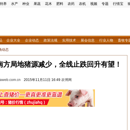
特养
水产
种业
果蔬
花木
肥料
农药
农机
视频
专题
行情宝
品
企业大全
企业动态
政策法规
实用技术
展会信息
行业人物
畜牧专
场动态
，南方局地猪源减少，全线止跌回升有望！
w.aweb.com.cn
2015年11月11日 16:49
农博网