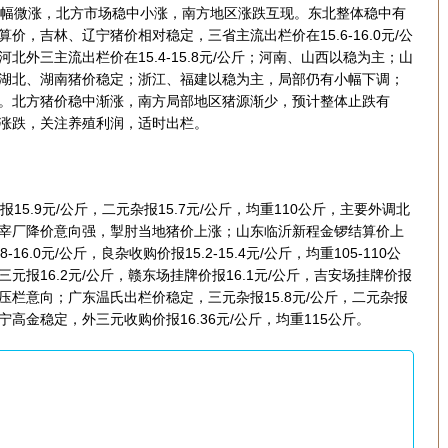
幅微涨，北方市场稳中小涨，南方地区涨跌互现。东北整体稳中有
，吉林、辽宁猪价相对稳定，三省主流出栏价在15.6-16.0元/公
外三主流出栏价在15.4-15.8元/公斤；河南、山西以稳为主；山
湖北、湖南猪价稳定；浙江、福建以稳为主，局部仍有小幅下调；
。北方猪价稳中渐涨，南方局部地区猪源渐少，预计整体止跌有
涨跌，关注养殖利润，适时出栏。
.9元/公斤，二元杂报15.7元/公斤，均重110公斤，主要外调北
宰厂降价意向强，掣肘当地猪价上涨；山东临沂新程金锣结算价上
-16.0元/公斤，良杂收购价报15.2-15.4元/公斤，均重105-110公
报16.2元/公斤，赣东场挂牌价报16.1元/公斤，吉安场挂牌价报
家无压栏意向；广东温氏出栏价稳定，三元杂报15.8元/公斤，二元杂报
遂宁高金稳定，外三元收购价报16.36元/公斤，均重115公斤。