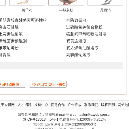
河田鸡
丰城灰鹅
尼西鸡
延胡索酸泰妙菌素可溶性粉
荆防败毒散
麻杏石甘散
过硫酸氢钾复合物粉
土霉素注射液
磺胺间甲氧嘧啶注射液
伊维菌素预混剂
双黄连溶液
氟苯尼考粉
复方煤焦油酸溶液
健胃散
高碘酸钠溶液
关于农博网
-
人才招聘
-
投稿中心
-
商务合作
-
广告投放
-
联系我们
-
版权声明
-
网站地
如有意见和建议，请惠赐E-mail至
webmaster@aweb.com.cn
京ICP备13013445号-1
电信业务审批[2003]字第812号
网络文化经营许可证 文网文[2003]0053号