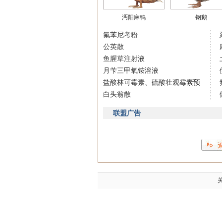
沔阳麻鸭
钢鹅
氟苯尼考粉
公英散
鱼腥草注射液
月苄三甲氧铵溶液
盐酸林可霉素、硫酸壮观霉素预
白头翁散
联盟广告