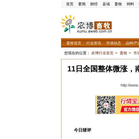
首页
要闻
财经
县域
畜牧
饲料
畜牧首页
行业资讯
市场动态
品种/产
您现在的位置：
农博行业首页
>
畜牧
>
市
11日全国整体微涨
http://ww
今日猪评