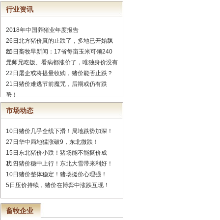
行业资讯
2018年中国养猪业年度报告
26日北方猪价真的止跌了，多地已开始飘
红
25日畜牧早新闻：17省每亩玉米可领240
元
二师兄吃饭、看病都涨价了，唯独身价没有
22日屠企或将提量收购，猪价能否止跌？
21日猪价难逃节前魔咒，后期或仍有跌
势！
市场动态
10日猪价几乎全线下滑！局地跌势加深！
27日华中局地猛涨破9，东北微跌！
15日东北猪价小跌！猪场能不能挺价成
功？
11日猪价稳中上行！东北大雪带来利好！
10日猪价整体稳定！猪场挺价心理强！
5日压价持续，猪价在博弈中涨跌互现！
畜牧企业