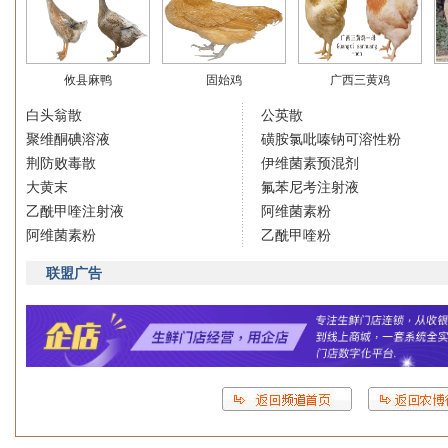
攸县麻鸭
固始鸡
广西三黄鸡
白头翁散
公英散
聚维酮碘溶液
磺胺氯吡嗪钠可溶性粉
荆防败毒散
伊维菌素预混剂
大黄末
氟苯尼考注射液
乙酰甲喹注射液
阿维菌素粉
阿维菌素粉
乙酰甲喹粉
联盟广告