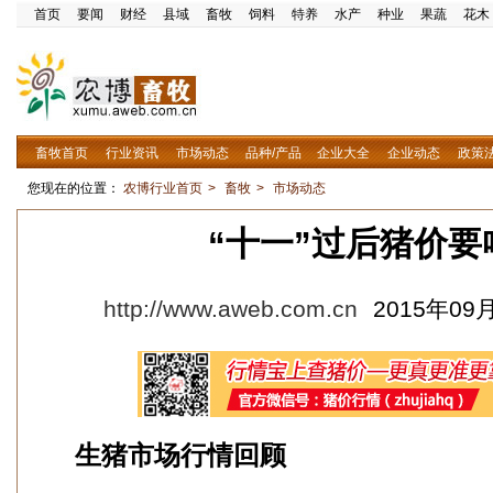
首页
要闻
财经
县域
畜牧
饲料
特养
水产
种业
果蔬
花木
畜牧首页
行业资讯
市场动态
品种/产品
企业大全
企业动态
政策
您现在的位置：
农博行业首页
>
畜牧
>
市场动态
“十一”过后猪价要
http://www.aweb.com.cn
2015年09月
生猪市场行情回顾